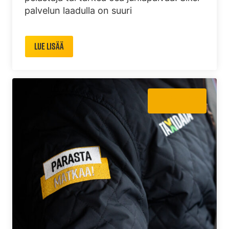
palvelun laadulla on suuri
Lue lisää
Ajankohtaista