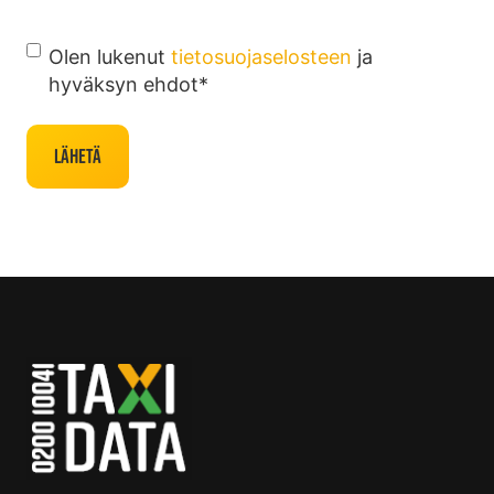
H
Olen lukenut
tietosuojaselosteen
ja
y
hyväksyn ehdot
*
v
ä
k
s
y
n
e
h
d
o
t
*