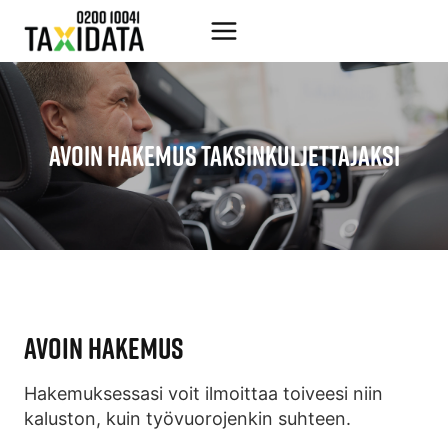
Siirry
sisältöön
AVOIN HAKEMUS TAKSINKULJETTAJAKSI
AVOIN HAKEMUS
Hakemuksessasi voit ilmoittaa toiveesi niin
kaluston, kuin työvuorojenkin suhteen.