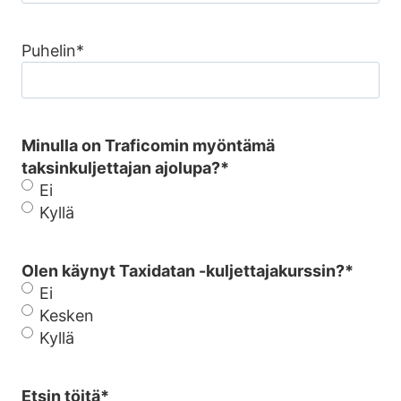
Puhelin
*
Minulla on Traficomin myöntämä
taksinkuljettajan ajolupa?
*
Ei
Kyllä
Olen käynyt Taxidatan -kuljettajakurssin?
*
Ei
Kesken
Kyllä
Etsin töitä
*