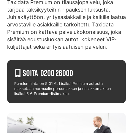
Taxidata Premium on tilausajopalvelu, joka
tarjoaa taksikyyteihin ripauksen luksusta.
Juhlakäyttöön, yritysasiakkaille ja kaikille laatua
arvostaville asiakkaille tarkoitettu Taxidata
Premium on kattava palvelukokonaisuus, joka
sisältää edustusluokan autot, kokeneet VIP-
kuljettajat sekä erityislaatuisen palvelun.
SOITA 0200 26000
Puhelun hinta on 5,01 €. Lisäksi Premium autosta
maksetaan normaalin perusmaksun ja ennakkomaksun
lisäksi 5 € Premium-lisämaksu.