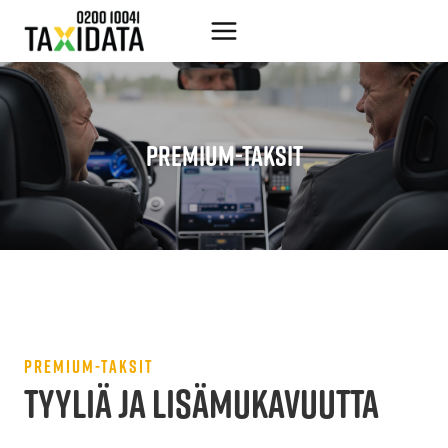
Siirry
sisältöön
PREMIUM-TAKSIT
PREMIUM-TAKSIT
TYYLIÄ JA LISÄMUKAVUUTTA