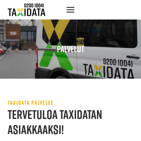
Siirry
sisältöön
PALVELUT
TAXIDATA PALVELEE
TERVETULOA TAXIDATAN
ASIAKKAAKSI!