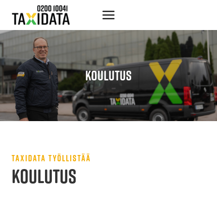
Siirry
sisältöön
KOULUTUS
TAXIDATA TYÖLLISTÄÄ
KOULUTUS