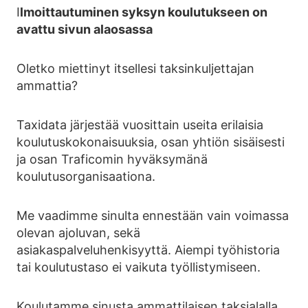
I
lmoittautuminen syksyn koulutukseen on
avattu sivun alaosassa
Oletko miettinyt itsellesi taksinkuljettajan
ammattia?
Taxidata järjestää vuosittain useita erilaisia
koulutuskokonaisuuksia, osan yhtiön sisäisesti
ja osan Traficomin hyväksymänä
koulutusorganisaationa.
Me vaadimme sinulta ennestään vain voimassa
olevan ajoluvan, sekä
asiakaspalveluhenkisyyttä. Aiempi työhistoria
tai koulutustaso ei vaikuta työllistymiseen.
Koulutamme sinusta ammattilaisen taksialalla.