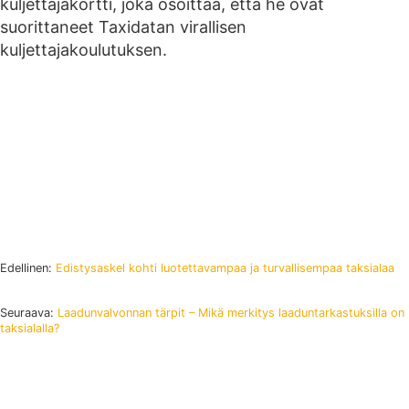
kuljettajakortti, joka osoittaa, että he ovat
suorittaneet Taxidatan virallisen
kuljettajakoulutuksen.
Edellinen:
Edistysaskel kohti luotettavampaa ja turvallisempaa taksialaa
Seuraava:
Laadunvalvonnan tärpit – Mikä merkitys laaduntarkastuksilla on
taksialalla?