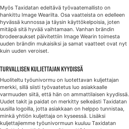
Myös Taxidatan edeltävä työvaatemallisto on
hankittu Image Wearilta. Osa vaatteista on edelleen
hyvässä kunnossa ja täysin käyttökelpoisia, joten
mitäpä sitä hyvää vaihtamaan. Vanhan brändin
brodeeraukset päivitettiin Image Wearin toimesta
uuden brändin mukaisiksi ja samat vaatteet ovat nyt
kuin uuden veroiset.
Turvallisen kuljettajan kyydissä
Huoliteltu työunivormu on luotettavan kuljettajan
merkki, sillä siisti työvaatetus luo asiakkaalle
varmuuden siitä, että hän on ammattilaisen kyydissä.
Uudet takit ja paidat on merkitty selkeästi Taxidatan
uusilla logoilla, jotta asiakkaan on helppo tunnistaa,
minkä yhtiön kuljettaja on kyseessä. Lisäksi
kuljettajiemme työunivormuun kuuluu Taxidatan