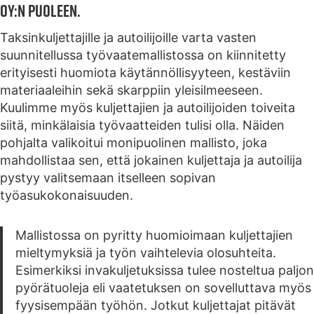
Oy:n puoleen.
Taksinkuljettajille ja autoilijoille varta vasten
suunnitellussa työvaatemallistossa on kiinnitetty
erityisesti huomiota käytännöllisyyteen, kestäviin
materiaaleihin sekä skarppiin yleisilmeeseen.
Kuulimme myös kuljettajien ja autoilijoiden toiveita
siitä, minkälaisia työvaatteiden tulisi olla. Näiden
pohjalta valikoitui monipuolinen mallisto, joka
mahdollistaa sen, että jokainen kuljettaja ja autoilija
pystyy valitsemaan itselleen sopivan
työasukokonaisuuden.
Mallistossa on pyritty huomioimaan kuljettajien
mieltymyksiä ja työn vaihtelevia olosuhteita.
Esimerkiksi invakuljetuksissa tulee nosteltua paljon
pyörätuoleja eli vaatetuksen on sovelluttava myös
fyysisempään työhön. Jotkut kuljettajat pitävät