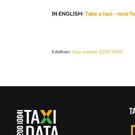
IN ENGLISH:
Take a taxi – now f
Edellinen:
Uusi numero 0200 10041
T