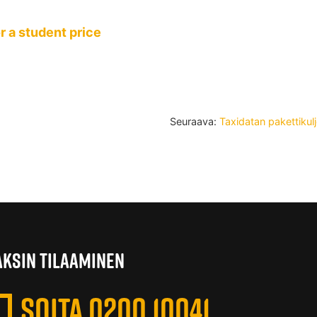
or a student price
Seuraava:
Taxidatan pakettikul
AKSIN TILAAMINEN
SOITA 0200 10041