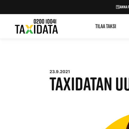
Siirry
Anna 
sisältöön
Tilaa taksi
23.9.2021
TAXIDATAN UU