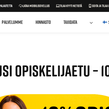
palautetta
Lataa mobiilisovellus
Tilaa kyyti netistä
Soita ja tilaa 
Palvelumme
Hinnasto
Taxidata
SI OPISKELIJAETU – 1