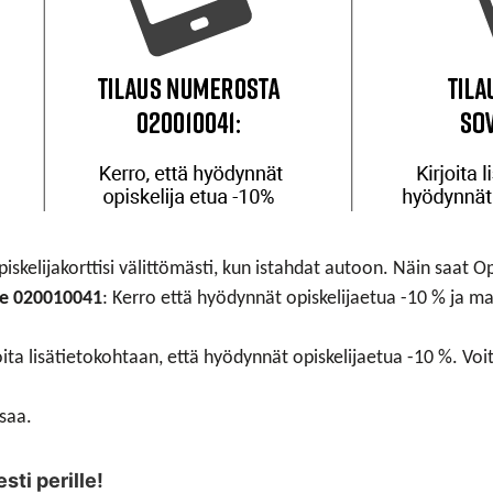
piskelijakorttisi välittömästi, kun istahdat autoon. Näin saat O
me 020010041
: Kerro että hyödynnät opiskelijaetua -10 % ja mai
joita lisätietokohtaan, että hyödynnät opiskelijaetua -10 %. Voit
 saa.
sti perille!