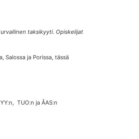
vallinen taksikyyti. Opiskelijat
 Salossa ja Porissa, tässä
TYY:n, TUO:n ja ÅAS:n