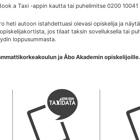
a Book a Taxi -appin kautta tai puhelimitse 0200 100
o heti autoon istahdettuasi olevasi opiskelija ja näytä
opiskelijakortista, jos tilaat taksin sovelluksella tai p
yydin loppusummasta.
ammattikorkeakoulun ja Åbo Akademin opiskelijoille.