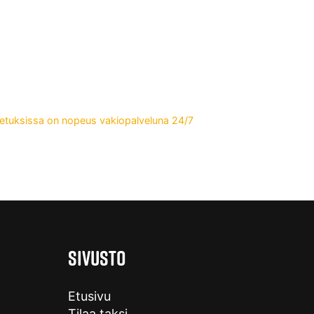
jetuksissa on nopeus vakiopalveluna 24/7
SIVUSTO
Etusivu
Tilaa taksi