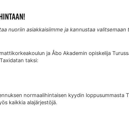
AHINTAAN!
 nuoriin asiakkaisiimme ja kannustaa valitsemaan tur
attikorkeakoulun ja Åbo Akademin opiskelija Turussa,
 Taxidatan taksi:
alennuksen normaalihintaisen kyydin loppusummasta 
yös kaikkia alajärjestöjä.