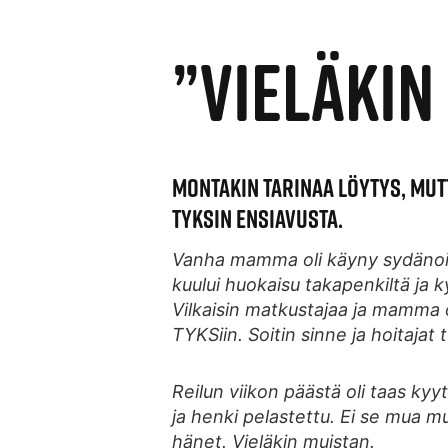
”VIELÄKIN
MONTAKIN TARINAA LÖYTYS, MUTT
TYKSIN ENSIAVUSTA.
Vanha mamma oli käyny sydänoirei
kuului huokaisu takapenkiltä ja k
Vilkaisin matkustajaa ja mamma o
TYKSiin. Soitin sinne ja hoitajat
Reilun viikon päästä oli taas ky
ja henki pelastettu. Ei se mua mu
hänet. Vieläkin muistan.