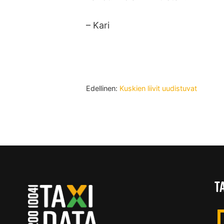
– Kari
Edellinen:
Kuskien liivit uudistuvat
T