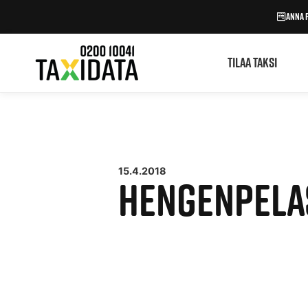
Siirry
Anna 
sisältöön
Tilaa taksi
15.4.2018
HENGENPELA