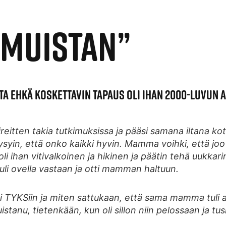
 MUISTAN”
A EHKÄ KOSKETTAVIN TAPAUS OLI IHAN 2000-LUVUN A
tten takia tutkimuksissa ja pääsi samana iltana kot
ysyin, että onko kaikki hyvin. Mamma voihki, että joo 
li ihan vitivalkoinen ja hikinen ja päätin tehä uukka
 tuli ovella vastaan ja otti mamman haltuun.
yti TYKSiin ja miten sattukaan, että sama mamma tuli a
istanu, tietenkään, kun oli sillon niin pelossaan ja t