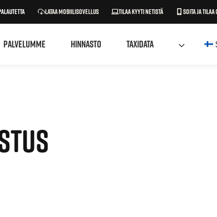
palautetta
Lataa mobiilisovellus
Tilaa kyyti netistä
Soita ja tilaa 
Palvelumme
Hinnasto
Taxidata
STUS