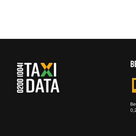
B
Be
0,