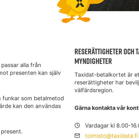
RESERÄTTIGHETER OCH T
MYNDIGHETER
passar alla från
mot presenten kan själv
Taxidat-betalkortet är et
reserättigheter har bevi
välfärdsregion.
n funkar som betalmetod
s värde kan den användas
Gärna kontakta vår konto
Vardagar kl 8.00-16
l present.
toimisto@taxidata.fi