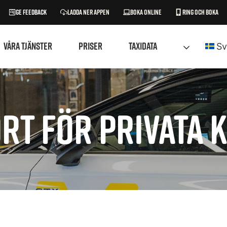
Ge feedback
Ladda ner appen
Boka online
Ring och boka
Våra tjänster
Priser
Taxidata
Sv
ORT FÖR PRIVATA 