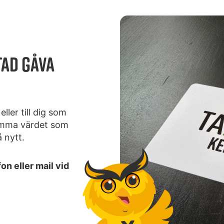
TAD GÅVA
ller till dig som
tämma värdet som
 nytt.
on eller mail vid